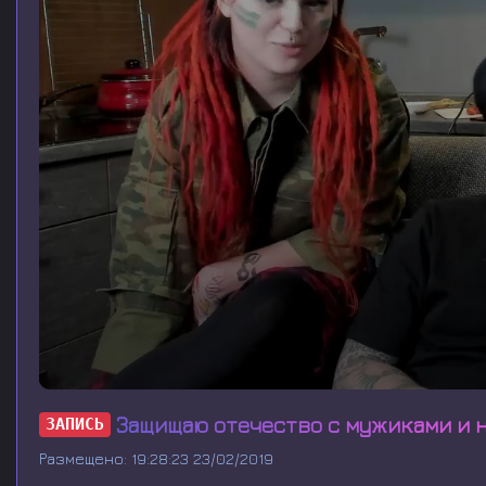
0
s
Защищаю отечество с мужиками и н
ЗАПИСЬ
e
c
Размещено: 19:28:23 23/02/2019
o
n