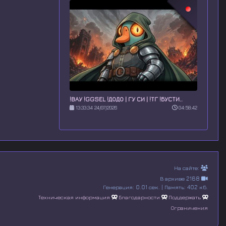
!ВАУ !GGSEL !ДОДО | ГУ СИ | !ТГ !БУСТИ..
13:33:34 24/07/2026
04:58:42
На сайте:
В архиве 2168
Генерация: 0.01 сек. | Память: 402 кб.
Техническая информация
Благодарности
Поддержать
Ограничения