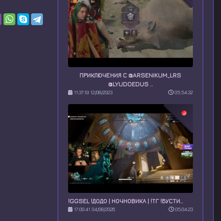
ПРИКЛЮЧЕНИЯ С @ARSENIKUM_LRS
@LYUDOEDUS ..
11:37:19 12/08/2023
05:54:32
!GGSEL !ДОДО | НОЧНОВИКА | !ТГ !БУСТИ..
17:00:41 04/08/2026
05:04:23