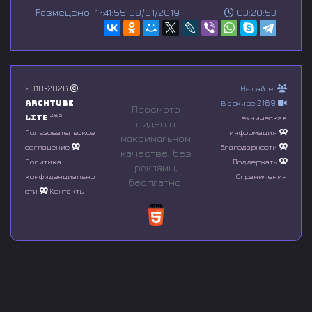
s
Размещено: 17:41:55 08/01/2019
03:20:53
e
c
o
n
d
s
o
2018-2026
На сайте:
f
Archtube
В архиве 2169
0
Просмотр
s
2.8.5
Lite
Техническая
видео в
e
Пользовательское
информация
максимальном
c
соглашение
Благодарности
o
качестве, без
n
Политика
Поддержать
рeкламы,
d
конфиденциально
Ограничения
бесплатно.
s
сти
Контакты