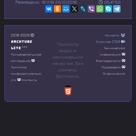
Размещено: 19:11:18 20/12/2018
05:47:50
e
c
o
n
d
s
o
2018-2026
На сайте:
f
Archtube
В архиве 2168
0
Просмотр
s
2.8.5
Lite
Техническая
видео в
e
Пользовательское
информация
максимальном
c
соглашение
Благодарности
o
качестве, без
n
Политика
Поддержать
рeкламы,
d
конфиденциально
Ограничения
бесплатно.
s
сти
Контакты