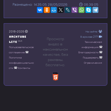
s
Размещено: 14:35:05 28/05/2026
06:39:05
e
c
o
n
d
s
o
2018-2026
На сайте:
f
Archtube
В архиве 2171
0
Просмотр
s
2.8.5
Lite
Техническая
видео в
e
Пользовательское
информация
максимальном
c
соглашение
Благодарности
o
качестве, без
n
Политика
Поддержать
рeкламы,
d
конфиденциально
Ограничения
бесплатно.
s
сти
Контакты