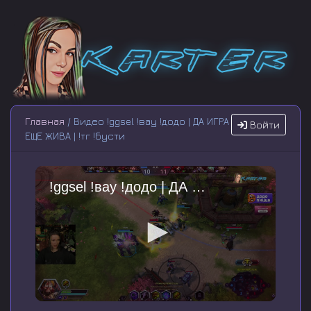
Главная
/ Видео !ggsel !вау !додо | ДА ИГРА
Войти
ЕЩЕ ЖИВА | !тг !бусти
!ggsel !вау !додо | ДА ИГРА ЕЩЕ ЖИВА | !тг !бусти
0