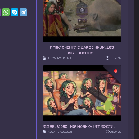
ПРИКЛЮЧЕНИЯ С @ARSENIKUM_LRS
@LYUDOEDUS ..
11:37:19 12/08/2023
05:54:32
!GGSEL !ДОДО | НОЧНОВИКА | !ТГ !БУСТИ..
17:00:41 04/08/2026
05:04:23