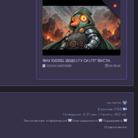
!ВАУ !GGSEL !ДОДО | ГУ СИ | !ТГ !БУСТИ..
13:33:34 24/07/2026
04:58:42
На сайте:
В архиве 2168
Генерация: 0.01 сек. | Память: 402 кб.
Техническая информация
Благодарности
Поддержать
Ограничения