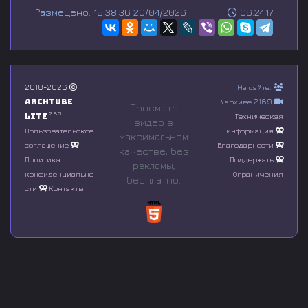
s
Размещено: 15:38:36 20/04/2026
06:24:17
e
c
o
n
d
s
o
2018-2026
На сайте:
f
Archtube
В архиве 2169
0
Просмотр
s
2.8.5
Lite
Техническая
видео в
e
Пользовательское
информация
максимальном
c
соглашение
Благодарности
o
качестве, без
n
Политика
Поддержать
рeкламы,
d
конфиденциально
Ограничения
бесплатно.
s
сти
Контакты