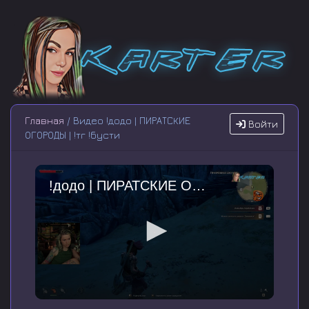
Главная
/ Видео !додо | ПИРАТСКИЕ
Войти
ОГОРОДЫ | !тг !бусти
!додо | ПИРАТСКИЕ ОГОРОДЫ | !тг !бусти
0