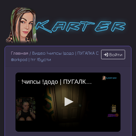
Главная
/ Видео !чипсы !додо | ПУГАЛКА С
Войти
@orkpod | !тг !бусти
!чипсы !додо | ПУГАЛКА С @orkpod | !тг !бусти
0