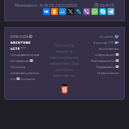
s
Размещено: 15:46:25 29/01/2026
05:41:25
e
c
o
n
d
s
o
2018-2026
На сайте:
f
Archtube
В архиве 2171
0
Просмотр
s
2.8.5
Lite
Техническая
видео в
e
Пользовательское
информация
максимальном
c
соглашение
Благодарности
o
качестве, без
n
Политика
Поддержать
рeкламы,
d
конфиденциально
Ограничения
бесплатно.
s
сти
Контакты