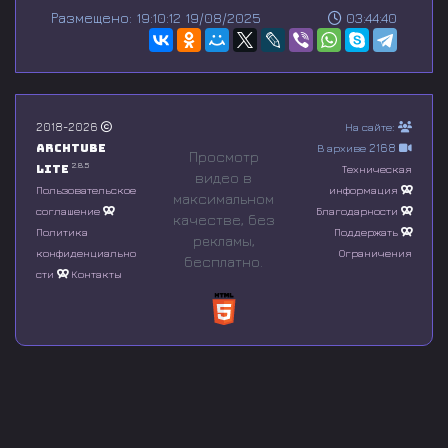
s
Размещено: 19:10:12 19/08/2025
03:44:40
e
c
o
n
d
s
o
2018-2026
На сайте:
f
Archtube
В архиве 2168
0
Просмотр
s
2.8.5
Lite
Техническая
видео в
e
Пользовательское
информация
максимальном
c
соглашение
Благодарности
o
качестве, без
n
Политика
Поддержать
рeкламы,
d
конфиденциально
Ограничения
бесплатно.
s
сти
Контакты