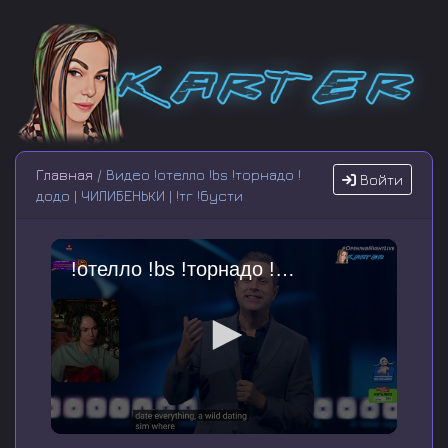
Главная
/ Видео !отелло !bs !торнадо !
Войти
додо | ЧИЛИБЕНЬКИ | !тг !бусти
!отелло !bs !торнадо !додо | ЧИЛИБЕНЬКИ | !тг !бусти
0