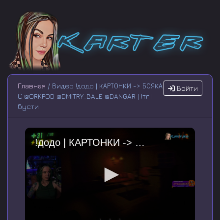
Главная
/ Видео !додо | КАРТОНКИ -> БОЯКА
Войти
С @ORKPOD @DMITRY_BALE @DANGAR | !тг !
бусти
!додо | КАРТОНКИ -> БОЯКА С @ORKPOD @DMITRY_BALE @DANGAR | !тг !бусти