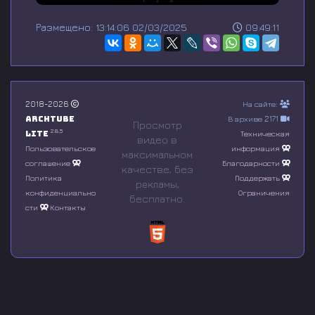
0
s
Размещено: 13:14:06 02/03/2025
09:49:11
e
c
o
n
d
s
o
2018-2026
На сайте:
f
Archtube
В архиве 2171
0
Просмотр
s
2.8.5
Lite
Техническая
видео в
e
Пользовательское
информация
максимальном
c
соглашение
Благодарности
o
качестве, без
n
Политика
Поддержать
рeкламы,
d
конфиденциально
Ограничения
бесплатно.
s
сти
Контакты