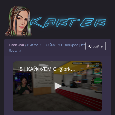
Главная
/ Видео !5 | КАЙФУЕМ С @orkpod | !тг
Войти
!бусти
!5 | КАЙФУЕМ С @orkpod | !тг !бусти
0