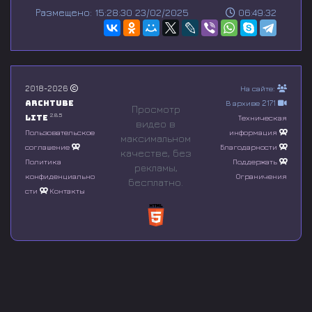
s
Размещено: 15:28:30 23/02/2025
06:49:32
e
c
o
n
d
s
o
2018-2026
На сайте:
f
Archtube
В архиве 2171
0
Просмотр
s
2.8.5
Lite
Техническая
видео в
e
Пользовательское
информация
максимальном
c
соглашение
Благодарности
o
качестве, без
n
Политика
Поддержать
рeкламы,
d
конфиденциально
Ограничения
бесплатно.
s
сти
Контакты