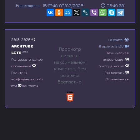
s
Размещено: 15:07:48 03/02/2025
06:49:28
e
c
o
n
d
s
o
2018-2026
На сайте:
f
Archtube
В архиве 2168
0
Просмотр
s
2.8.5
Lite
Техническая
видео в
e
Пользовательское
информация
максимальном
c
соглашение
Благодарности
o
качестве, без
n
Политика
Поддержать
рeкламы,
d
конфиденциально
Ограничения
бесплатно.
s
сти
Контакты