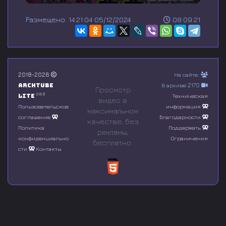
0
s
Размещено: 14:21:04 05/12/2024
08:09:21
e
c
o
n
d
s
o
2018-2026
На сайте:
f
Archtube
В архиве 2170
0
Просмотр
s
2.8.5
Lite
Техническая
видео в
e
Пользовательское
информация
максимальном
c
соглашение
Благодарности
o
качестве, без
n
Политика
Поддержать
рeкламы,
d
конфиденциально
Ограничения
бесплатно.
s
сти
Контакты