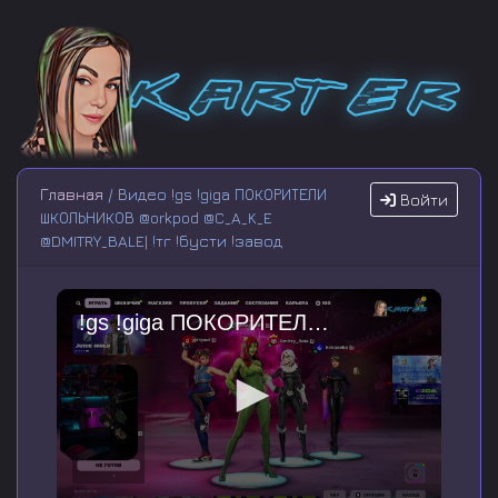
Главная
/ Видео !gs !giga ПОКОРИТЕЛИ
Войти
ШКОЛЬНИКОВ @orkpod @C_A_K_E
@DMITRY_BALE| !тг !бусти !завод
!gs !giga ПОКОРИТЕЛИ ШКОЛЬНИКОВ @orkpod @C_A_K_E @DMITRY_BALE| !тг !бусти !завод