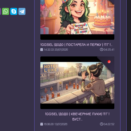
!GGSEL !ДОДО | ПОСТАРЕЛА И ПЕРЖУ | !ТГ !..
14:32:33 20/07/2026
04:35:41
!GGSEL !ДОДО | КВЕЧЕРНИЕ ПУКИ| !ТГ !
БУСТ..
16:08:28 13/07/2026
04:22:52