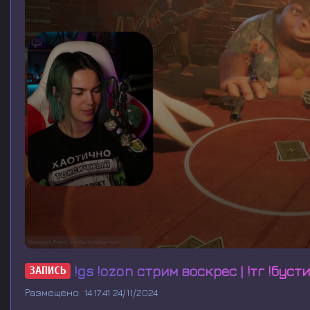
0
s
!gs !ozon стрим воскрес | !тг !бусти
ЗАПИСЬ
e
c
Размещено: 14:17:41 24/11/2024
o
n