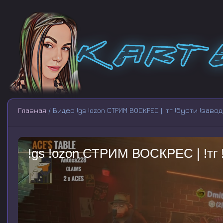
Главная
/ Видео !gs !ozon СТРИМ ВОСКРЕС | !тг !бусти !завод
!gs !ozon СТРИМ ВОСКРЕС | !тг 