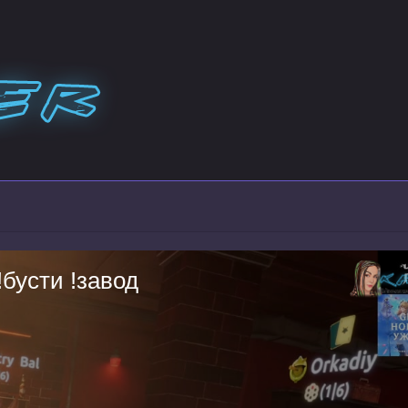
!бусти !завод