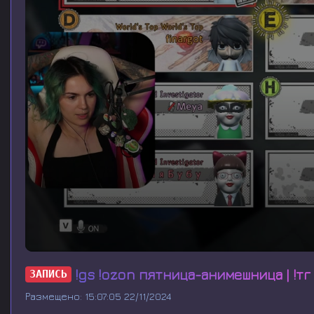
0
s
!gs !ozon пятница-анимешница | !тг 
ЗАПИСЬ
e
c
Размещено: 15:07:05 22/11/2024
o
n