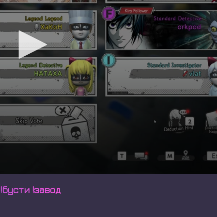
!бусти !завод