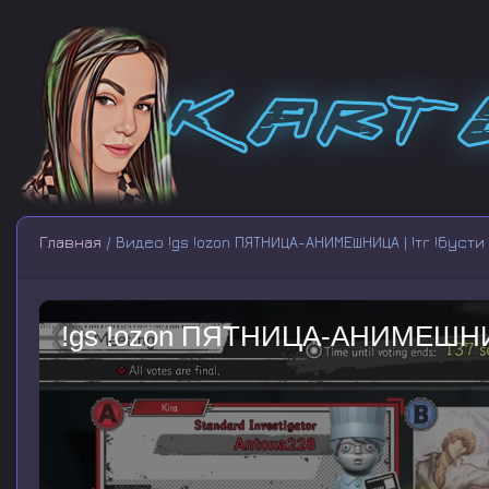
Главная
/ Видео !gs !ozon ПЯТНИЦА-АНИМЕШНИЦА | !тг !бусти
!gs !ozon ПЯТНИЦА-АНИМЕШНИЦА