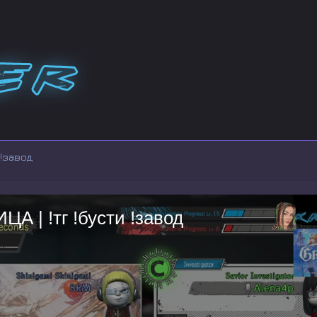
 !завод
 | !тг !бусти !завод