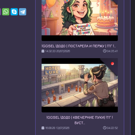
!GGSEL !ДОДО | ПОСТАРЕЛА И ПЕРЖУ | !ТГ !..
14:32:33 20/07/2026
04:35:41
!GGSEL !ДОДО | КВЕЧЕРНИЕ ПУКИ| !ТГ !
БУСТ..
16:08:28 13/07/2026
04:22:52