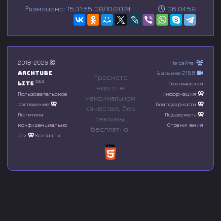
s
Размещено: 15:31:55 08/10/2024
06:04:59
e
c
o
n
d
s
o
2018-2026
На сайте:
f
Archtube
В архиве 2168
0
Просмотр
s
2.8.5
Lite
Техническая
видео в
e
Пользовательское
информация
максимальном
c
соглашение
Благодарности
o
качестве, без
n
Политика
Поддержать
рeкламы,
d
конфиденциально
Ограничения
бесплатно.
s
сти
Контакты