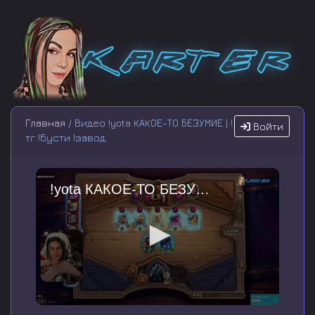
Главная
/ Видео !yota КАКОЕ-ТО БЕЗУМИЕ | !
Войти
тг !бусти !завод
!yota КАКОЕ-ТО БЕЗУМИЕ | !тг !бусти !завод
0