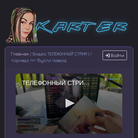
Главная
/ Видео ТЕЛЕФОННЫЙ СТРИМ | !
Войти
торнадо !тг !бусти !завод
ТЕЛЕФОННЫЙ СТРИМ | !торнадо !тг !бусти !завод
0