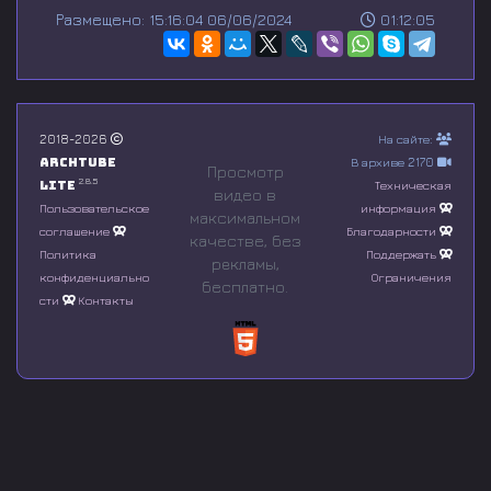
s
Размещено: 15:16:04 06/06/2024
01:12:05
e
c
o
n
d
s
o
2018-2026
На сайте:
f
Archtube
В архиве 2170
0
Просмотр
s
2.8.5
Lite
Техническая
видео в
e
Пользовательское
информация
максимальном
c
соглашение
Благодарности
o
качестве, без
n
Политика
Поддержать
рeкламы,
d
конфиденциально
Ограничения
бесплатно.
s
сти
Контакты