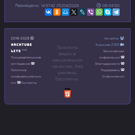
s
Размещено: 14:57:42 25/04/2024
08:04:50
e
c
o
n
d
s
o
2018-2026
На сайте:
f
Archtube
В архиве 2169
0
Просмотр
s
2.8.5
Lite
Техническая
видео в
e
Пользовательское
информация
максимальном
c
соглашение
Благодарности
o
качестве, без
n
Политика
Поддержать
рeкламы,
d
конфиденциально
Ограничения
бесплатно.
s
сти
Контакты