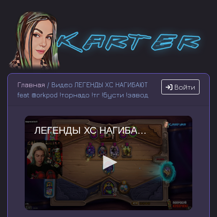
Главная
/ Видео ЛЕГЕНДЫ ХС НАГИБАЮТ
Войти
feat @orkpod !торнадо !тг !бусти !завод
ЛЕГЕНДЫ ХС НАГИБАЮТ feat @orkpod !торнадо !тг !бусти !завод
0