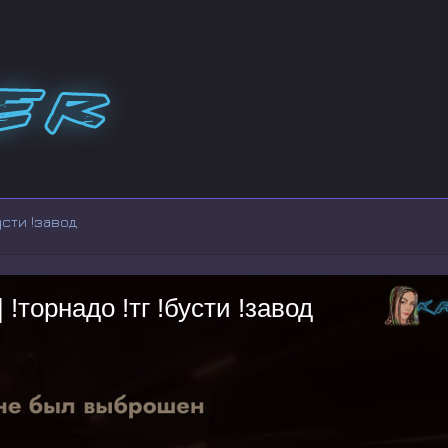
усти !завод
рнадо !тг !бусти !завод