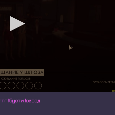
!тг !бусти !завод