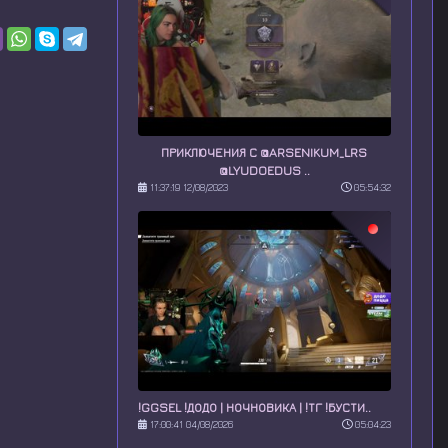
ПРИКЛЮЧЕНИЯ С @ARSENIKUM_LRS
@LYUDOEDUS ..
11:37:19 12/08/2023
05:54:32
!GGSEL !ДОДО | НОЧНОВИКА | !ТГ !БУСТИ..
17:00:41 04/08/2026
05:04:23