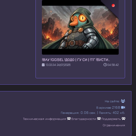
!ВАУ !GGSEL !ДОДО | ГУ СИ | !ТГ !БУСТИ..
13:33:34 24/07/2026
04:58:42
На сайте:
В архиве 2168
Генерация: 0.06 сек. | Память: 402 кб.
Техническая информация
Благодарности
Поддержать
Ограничения