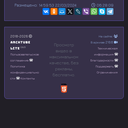
s
Размещено: 14:59:53 22/03/2024
06:28:09
e
c
o
n
d
s
o
2018-2026
На сайте:
f
Archtube
В архиве 2168
0
Просмотр
s
2.8.5
Lite
Техническая
видео в
e
Пользовательское
информация
максимальном
c
соглашение
Благодарности
o
качестве, без
n
Политика
Поддержать
рeкламы,
d
конфиденциально
Ограничения
бесплатно.
s
сти
Контакты