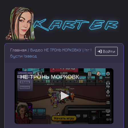
Главная
/ Видео НЕ ТРОНЬ МОРКОВКУ | !тг !
Войти
бусти !завод
НЕ ТРОНЬ МОРКОВКУ | !тг !бусти !завод
0