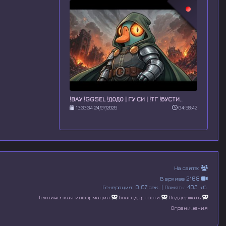
!ВАУ !GGSEL !ДОДО | ГУ СИ | !ТГ !БУСТИ..
13:33:34 24/07/2026
04:58:42
На сайте:
В архиве 2168
Генерация: 0.07 сек. | Память: 403 кб.
Техническая информация
Благодарности
Поддержать
Ограничения