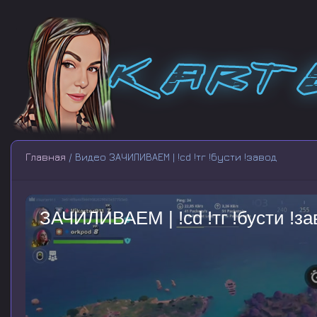
Главная
/ Видео ЗАЧИЛИВАЕМ | !cd !тг !бусти !завод
ЗАЧИЛИВАЕМ | !cd !тг !бусти !за