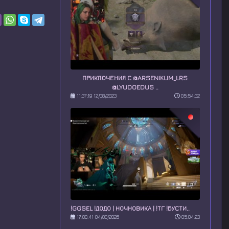
ПРИКЛЮЧЕНИЯ С @ARSENIKUM_LRS
@LYUDOEDUS ..
11:37:19 12/08/2023
05:54:32
!GGSEL !ДОДО | НОЧНОВИКА | !ТГ !БУСТИ..
17:00:41 04/08/2026
05:04:23