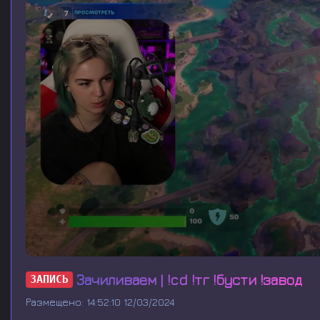
0
s
Зачиливаем | !cd !тг !бусти !завод
ЗАПИСЬ
e
c
Размещено: 14:52:10 12/03/2024
o
n