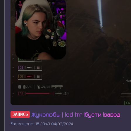
0
s
Жуколюбы | !cd !тг !бусти !завод
ЗАПИСЬ
e
c
Размещено: 15:23:43 04/03/2024
o
n