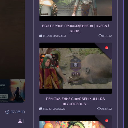
BG3 ПЕРВОЕ ПРОХОЖДЕНИЕ #1 | !КУРСЫ !
КОНК..
11:22:04 06/11/2023
09:18:42
ПРИКЛЮЧЕНИЯ С @ARSENIKUM_LRS
@LYUDOEDUS ..
11:37:19 12/08/2023
05:54:32
07:36:10
|