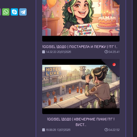
!GGSEL !ДОДО | ПОСТАРЕЛА И ПЕРЖУ | !ТГ !..
14:32:33 20/07/2026
04:35:41
!GGSEL !ДОДО | КВЕЧЕРНИЕ ПУКИ| !ТГ !
БУСТ..
16:08:28 13/07/2026
04:22:52