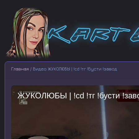
Главная
/ Видео ЖУКОЛЮБЫ | !cd !тг !бусти !завод
ЖУКОЛЮБЫ | !cd !тг !бусти !зав