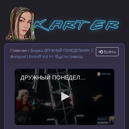
Главная
/ Видео ДРУЖНЫЙ ПОНЕДЕЛЬНИК С
Войти
@orkpod | !tinkoff !cd !тг !бусти !завод
ДРУЖНЫЙ ПОНЕДЕЛЬНИК С @orkpod | !tinkoff !cd !тг !бусти !завод
0