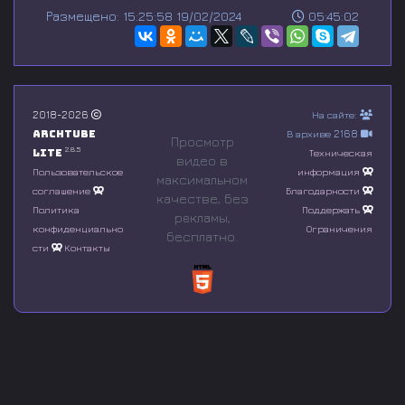
s
Размещено: 15:25:58 19/02/2024
05:45:02
e
c
o
n
d
s
o
2018-2026
На сайте:
f
Archtube
В архиве 2168
0
Просмотр
s
2.8.5
Lite
Техническая
видео в
e
Пользовательское
информация
максимальном
c
соглашение
Благодарности
o
качестве, без
n
Политика
Поддержать
рeкламы,
d
конфиденциально
Ограничения
бесплатно.
s
сти
Контакты