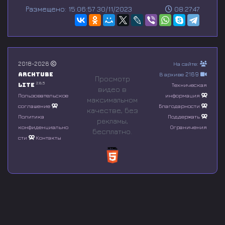
s
Размещено: 15:06:57 30/11/2023
08:27:47
e
c
o
n
d
s
o
2018-2026
На сайте:
f
Archtube
В архиве 2169
0
Просмотр
s
2.8.5
Lite
Техническая
видео в
e
Пользовательское
информация
максимальном
c
соглашение
Благодарности
o
качестве, без
n
Политика
Поддержать
рeкламы,
d
конфиденциально
Ограничения
бесплатно.
s
сти
Контакты