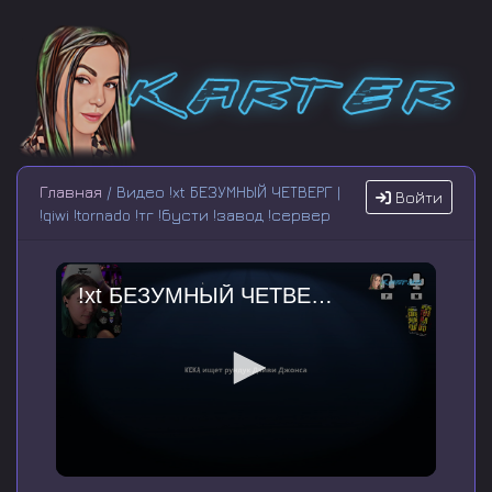
Главная
/ Видео !xt БЕЗУМНЫЙ ЧЕТВЕРГ |
Войти
!qiwi !tornado !тг !бусти !завод !сервер
!xt БЕЗУМНЫЙ ЧЕТВЕРГ | !qiwi !tornado !тг !бусти !завод !сервер
0