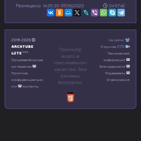
s
Размещено: 14:25:30 07/08/2023
04:57:42
e
c
o
n
d
s
o
2018-2026
На сайте:
f
Archtube
В архиве 2170
0
Просмотр
s
2.8.5
Lite
Техническая
видео в
e
Пользовательское
информация
максимальном
c
соглашение
Благодарности
o
качестве, без
n
Политика
Поддержать
рeкламы,
d
конфиденциально
Ограничения
бесплатно.
s
сти
Контакты