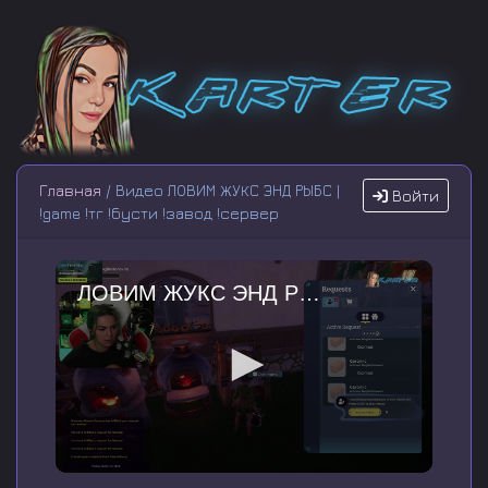
Главная
/ Видео ЛОВИМ ЖУКС ЭНД РЫБС |
Войти
!game !тг !бусти !завод !сервер
ЛОВИМ ЖУКС ЭНД РЫБС | !game !тг !бусти !завод !сервер
0