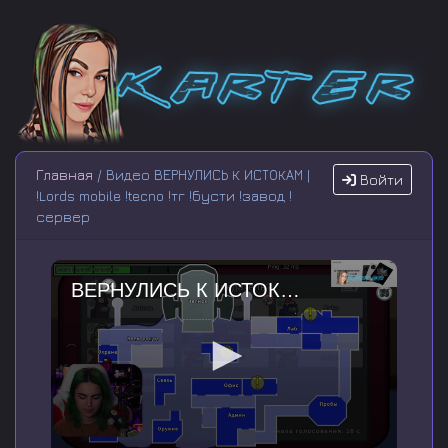
Главная
/ Видео ВЕРНУЛИСЬ К ИСТОКАМ |
Войти
!Lords mobile !tecno !тг !бусти !завод !
сервер
ВЕРНУЛИСЬ К ИСТОКАМ | !Lords mobile !tecno !тг !бусти !завод !сервер