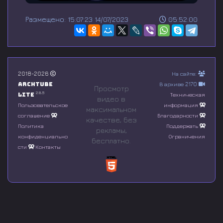
0
s
Размещено: 15:07:23 14/07/2023
05:52:00
e
c
o
n
d
s
o
2018-2026
На сайте:
f
Archtube
В архиве 2170
0
Просмотр
s
2.8.5
Lite
Техническая
видео в
e
Пользовательское
информация
максимальном
c
соглашение
Благодарности
o
качестве, без
n
Политика
Поддержать
рeкламы,
d
конфиденциально
Ограничения
бесплатно.
s
сти
Контакты