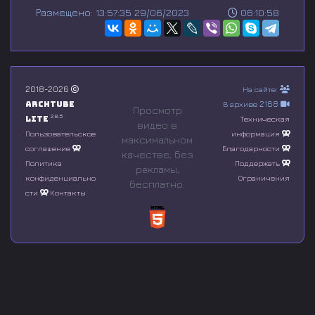
s
Размещено: 13:57:35 29/06/2023
06:10:58
e
c
o
n
d
s
o
2018-2026
На сайте:
f
Archtube
В архиве 2168
0
Просмотр
s
2.8.5
Lite
Техническая
видео в
e
Пользовательское
информация
максимальном
c
соглашение
Благодарности
o
качестве, без
n
Политика
Поддержать
рeкламы,
d
конфиденциально
Ограничения
бесплатно.
s
сти
Контакты