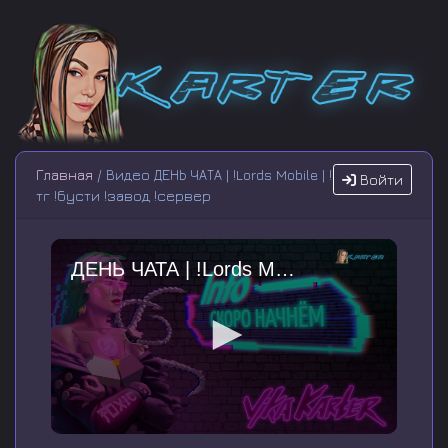
Главная
/ Видео ДЕНЬ ЧАТА | !Lords Mobile | !
Войти
тг !бусти !завод !сервер
ДЕНЬ ЧАТА | !Lords Mobile | !тг !бусти !завод !сервер
0