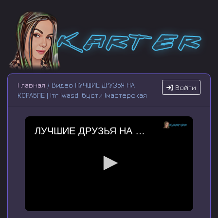
Главная
/ Видео ЛУЧШИЕ ДРУЗЬЯ НА
Войти
КОРАБЛЕ | !тг !wasd !бусти !мастерская
ЛУЧШИЕ ДРУЗЬЯ НА КОРАБЛЕ | !тг !wasd !бусти !мастерская
0