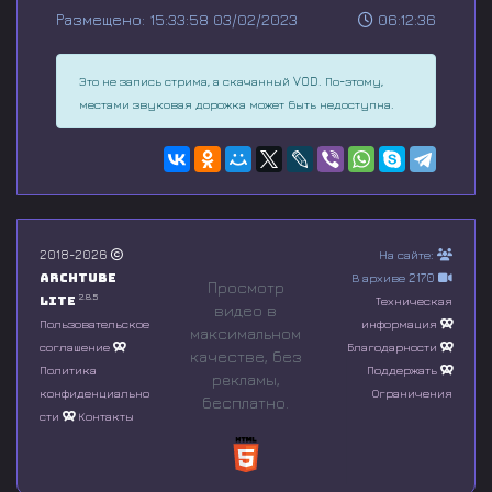
s
Размещено: 15:33:58 03/02/2023
06:12:36
e
c
o
n
Это не запись стрима, а скачанный VOD. По-этому,
d
местами звуковая дорожка может быть недоступна.
s
o
f
0
s
e
c
o
n
2018-2026
На сайте:
d
Archtube
В архиве 2170
Просмотр
s
2.8.5
Lite
Техническая
видео в
Пользовательское
информация
максимальном
соглашение
Благодарности
качестве, без
Политика
Поддержать
рeкламы,
конфиденциально
Ограничения
бесплатно.
сти
Контакты