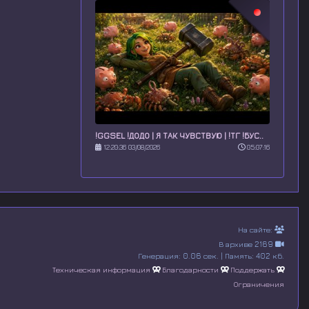
!GGSEL !ДОДО | Я ТАК ЧУВСТВУЮ | !ТГ !БУС..
12:20:36 03/08/2026
05:07:16
На сайте:
В архиве 2169
Генерация: 0.06 сек. | Память: 402 кб.
Техническая информация
Благодарности
Поддержать
Ограничения