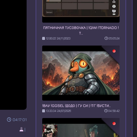
ПЯТНИЧНАЯ ТУСОВОЧКА | !QIWI !TORNADO !
Т..
12:00:22 24/11/2023
05:05:24
!ВАУ !GGSEL !ДОДО | ГУ СИ | !ТГ !БУСТИ..
13:33:34 24/07/2026
04:58:42
04:17:01
|