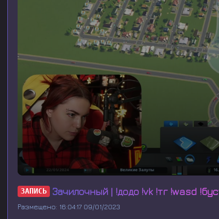
0
s
Зачилочный | !додо !vk !тг !wasd !бу
ЗАПИСЬ
e
c
Размещено: 16:04:17 09/01/2023
o
n