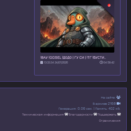
!ВАУ !GGSEL !ДОДО | ГУ СИ | !ТГ !БУСТИ..
13:33:34 24/07/2026
04:58:42
На сайте:
В архиве 2168
Генерация: 0.06 сек. | Память: 402 кб.
Техническая информация
Благодарности
Поддержать
Ограничения