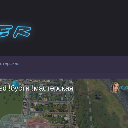
мастерская
sd !бусти !мастерская