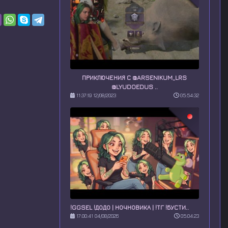
ПРИКЛЮЧЕНИЯ С @ARSENIKUM_LRS
@LYUDOEDUS ..
11:37:19 12/08/2023
05:54:32
!GGSEL !ДОДО | НОЧНОВИКА | !ТГ !БУСТИ..
17:00:41 04/08/2026
05:04:23