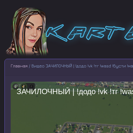
Главная
/ Видео ЗАЧИЛОЧНЫЙ | !додо !vk !тг !wasd !бусти !
ЗАЧИЛОЧНЫЙ | !додо !vk !тг !wa