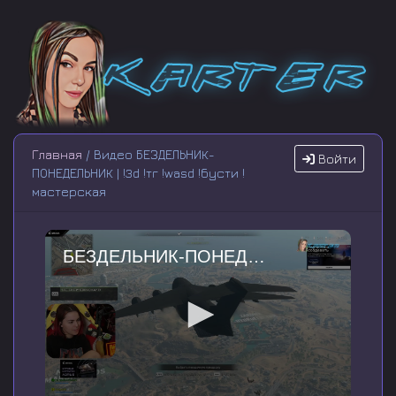
Главная
/ Видео БЕЗДЕЛЬНИК-
Войти
ПОНЕДЕЛЬНИК | !3d !тг !wasd !бусти !
мастерская
БЕЗДЕЛЬНИК-ПОНЕДЕЛЬНИК | !3d !тг !wasd !бусти !мастерская