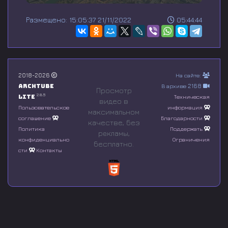
0
s
Размещено: 15:05:37 21/11/2022
05:44:44
e
c
o
n
d
s
o
2018-2026
На сайте:
f
Archtube
В архиве 2168
0
Просмотр
s
2.8.5
Lite
Техническая
видео в
e
Пользовательское
информация
максимальном
c
соглашение
Благодарности
o
качестве, без
n
Политика
Поддержать
рeкламы,
d
конфиденциально
Ограничения
бесплатно.
s
сти
Контакты