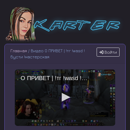
Главная
/ Видео О ПРИВЕТ | !тг !wasd !
Войти
бусти !мастерская
О ПРИВЕТ | !тг !wasd !бусти !мастерская
0