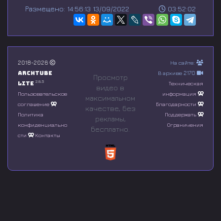
s
Размещено: 14:56:13 13/09/2022
03:52:02
e
c
o
n
d
s
o
2018-2026
На сайте:
f
Archtube
В архиве 2170
0
Просмотр
s
2.8.5
Lite
Техническая
видео в
e
Пользовательское
информация
максимальном
c
соглашение
Благодарности
o
качестве, без
n
Политика
Поддержать
рeкламы,
d
конфиденциально
Ограничения
бесплатно.
s
сти
Контакты