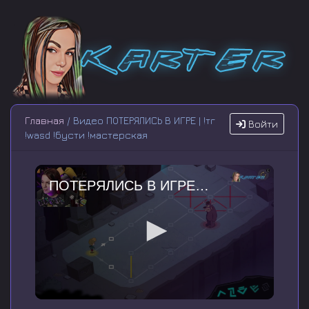
Главная
/ Видео ПОТЕРЯЛИСЬ В ИГРЕ | !тг
Войти
!wasd !бусти !мастерская
ПОТЕРЯЛИСЬ В ИГРЕ | !тг !wasd !бусти !мастерская
0