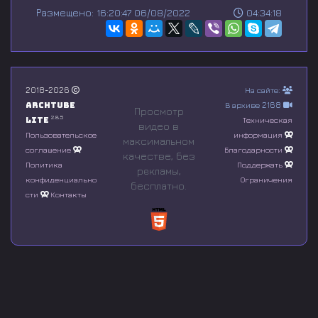
s
Размещено: 16:20:47 06/08/2022
04:34:18
e
c
o
n
d
s
o
2018-2026
На сайте:
f
Archtube
В архиве 2168
0
Просмотр
s
2.8.5
Lite
Техническая
видео в
e
Пользовательское
информация
максимальном
c
соглашение
Благодарности
o
качестве, без
n
Политика
Поддержать
рeкламы,
d
конфиденциально
Ограничения
бесплатно.
s
сти
Контакты