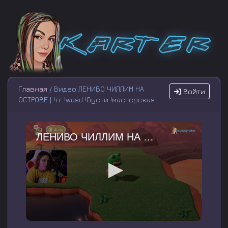
Главная
/ Видео ЛЕНИВО ЧИЛЛИМ НА
Войти
ОСТРОВЕ | !тг !wasd !бусти !мастерская
ЛЕНИВО ЧИЛЛИМ НА ОСТРОВЕ | !тг !wasd !бусти !мастерская
0