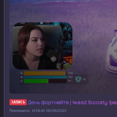
0
s
День фортнайта | !wasd !boosty !ре
ЗАПИСЬ
e
c
Размещено: 14:58:40 06/06/2022
o
n