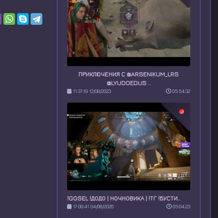
ПРИКЛЮЧЕНИЯ С @ARSENIKUM_LRS
@LYUDOEDUS ..
11:37:19 12/08/2023
05:54:32
!GGSEL !ДОДО | НОЧНОВИКА | !ТГ !БУСТИ..
17:00:41 04/08/2026
05:04:23