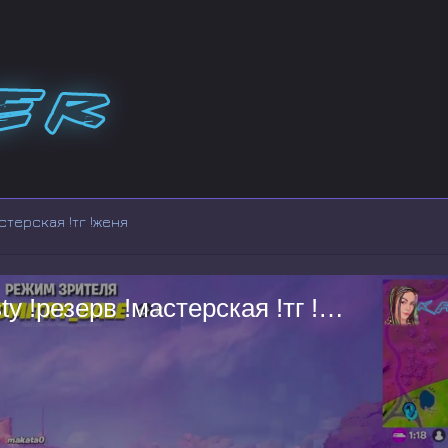
астерская !тг !женя
ДЕНЬ ФОРТНАЙТА | !wasd !boosty !резерв !мастерская !тг !женя