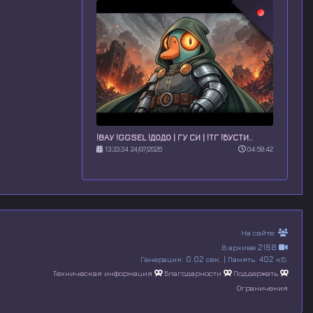
!ВАУ !GGSEL !ДОДО | ГУ СИ | !ТГ !БУСТИ..
13:33:34 24/07/2026
04:58:42
На сайте:
В архиве 2168
Генерация: 0.02 сек. | Память: 402 кб.
Техническая информация
Благодарности
Поддержать
Ограничения