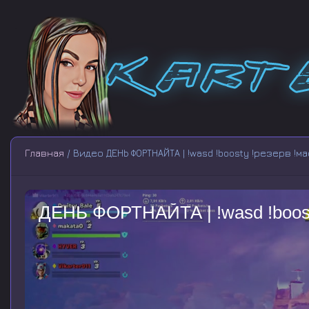
Главная
/ Видео ДЕНЬ ФОРТНАЙТА | !wasd !boosty !резерв !м