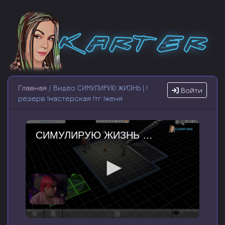
Главная
/ Видео СИМУЛИРУЮ ЖИЗНЬ | !
Войти
резерв !мастерская !тг !женя
СИМУЛИРУЮ ЖИЗНЬ | !резерв !мастерская !тг !женя
0