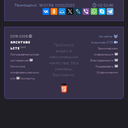
s
Размещено: 18:01:58 11/03/2022
02:53:46
e
c
o
n
d
s
o
2018-2026
На сайте:
f
Archtube
В архиве 2170
0
Просмотр
s
2.8.5
Lite
Техническая
видео в
e
Пользовательское
информация
максимальном
c
соглашение
Благодарности
o
качестве, без
n
Политика
Поддержать
рeкламы,
d
конфиденциально
Ограничения
бесплатно.
s
сти
Контакты