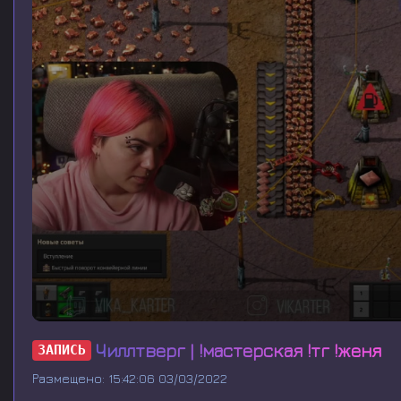
0
s
Чиллтверг | !мастерская !тг !женя
ЗАПИСЬ
e
c
Размещено: 15:42:06 03/03/2022
o
n