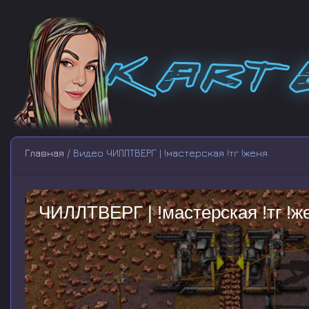
Главная
/ Видео ЧИЛЛТВЕРГ | !мастерская !тг !женя
ЧИЛЛТВЕРГ | !мастерская !тг !ж