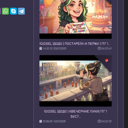
!GGSEL !ДОДО | ПОСТАРЕЛА И ПЕРЖУ | !ТГ !..
14:32:33 20/07/2026
04:35:41
!GGSEL !ДОДО | КВЕЧЕРНИЕ ПУКИ| !ТГ !
БУСТ..
16:08:28 13/07/2026
04:22:52