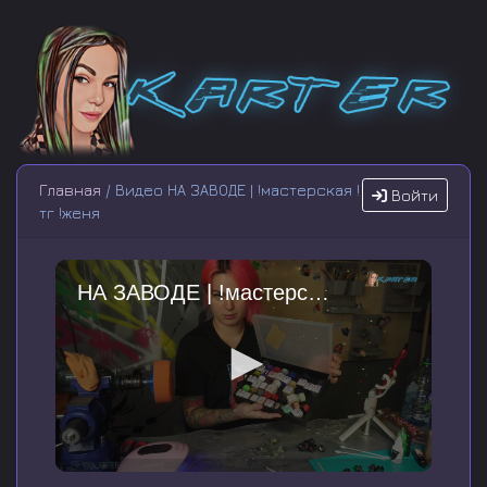
Главная
/ Видео НА ЗАВОДЕ | !мастерская !
Войти
тг !женя
НА ЗАВОДЕ | !мастерская !тг !женя
0