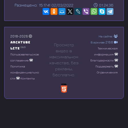
s
Размещено: 15:17:41 02/03/2022
01:24:36
e
c
o
n
d
s
o
2018-2026
На сайте:
f
Archtube
В архиве 2168
0
Просмотр
s
2.8.5
Lite
Техническая
видео в
e
Пользовательское
информация
максимальном
c
соглашение
Благодарности
o
качестве, без
n
Политика
Поддержать
рeкламы,
d
конфиденциально
Ограничения
бесплатно.
s
сти
Контакты