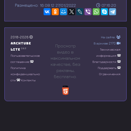
s
Размещено: 16:08:12 27/01/2022
07:16:20
e
c
o
n
d
s
o
2018-2026
На сайте:
f
Archtube
В архиве 2170
0
Просмотр
s
2.8.5
Lite
Техническая
видео в
e
Пользовательское
информация
максимальном
c
соглашение
Благодарности
o
качестве, без
n
Политика
Поддержать
рeкламы,
d
конфиденциально
Ограничения
бесплатно.
s
сти
Контакты