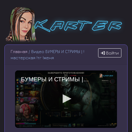
Главная
/ Видео БУМЕРЫ И СТРИМЫ | !
Войти
мастерская !тг !женя
БУМЕРЫ И СТРИМЫ | !мастерская !тг !женя
0