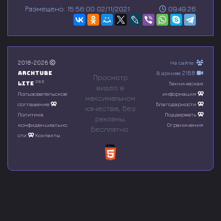
s
Размещено: 15:56:00 02/11/2021
09:49:26
e
c
o
n
d
s
o
2018-2026
На сайте:
f
Archtube
В архиве 2168
0
Просмотр
s
2.8.5
Lite
Техническая
видео в
e
Пользовательское
информация
максимальном
c
соглашение
Благодарности
o
качестве, без
n
Политика
Поддержать
рeкламы,
d
конфиденциально
Ограничения
бесплатно.
s
сти
Контакты