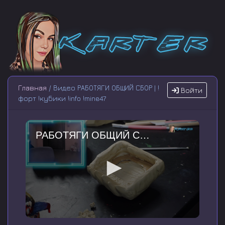
Главная
/ Видео РАБОТЯГИ ОБЩИЙ СБОР | !
Войти
форт !кубики !info !mine47
РАБОТЯГИ ОБЩИЙ СБОР | !форт !кубики !info !mine47
0