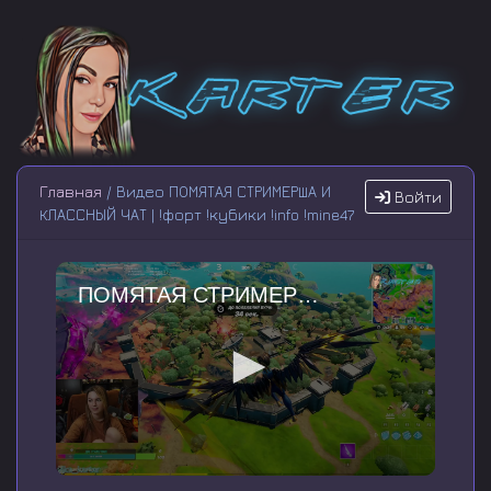
Главная
/ Видео ПОМЯТАЯ СТРИМЕРША И
Войти
КЛАССНЫЙ ЧАТ | !форт !кубики !info !mine47
ПОМЯТАЯ СТРИМЕРША И КЛАССНЫЙ ЧАТ | !форт !кубики !info !mine47
0