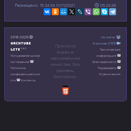
s
Размещено: 15:34:39 01/11/2021
05:24:38
e
c
o
n
d
s
o
2018-2026
На сайте:
f
Archtube
В архиве 2168
0
Просмотр
s
2.8.5
Lite
Техническая
видео в
e
Пользовательское
информация
максимальном
c
соглашение
Благодарности
o
качестве, без
n
Политика
Поддержать
рeкламы,
d
конфиденциально
Ограничения
бесплатно.
s
сти
Контакты