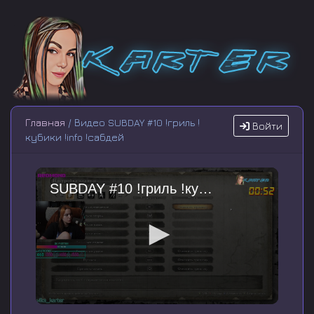
Главная
/ Видео SUBDAY #10 !гриль !
Войти
кубики !info !сабдей
SUBDAY #10 !гриль !кубики !info !сабдей
0