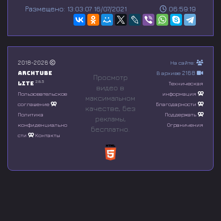
s
Размещено: 13:03:07 16/07/2021
06:59:19
e
c
o
n
d
s
o
2018-2026
На сайте:
f
Archtube
В архиве 2168
0
Просмотр
s
2.8.5
Lite
Техническая
видео в
e
Пользовательское
информация
максимальном
c
соглашение
Благодарности
o
качестве, без
n
Политика
Поддержать
рeкламы,
d
конфиденциально
Ограничения
бесплатно.
s
сти
Контакты