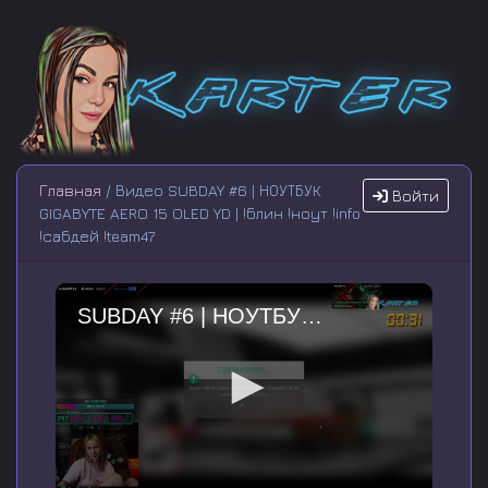
Главная
/ Видео SUBDAY #6 | НОУТБУК
Войти
GIGABYTE AERO 15 OLED YD | !блин !ноут !info
!сабдей !team47
SUBDAY #6 | НОУТБУК GIGABYTE AERO 15 OLED YD | !блин !ноут !info !сабдей !team47