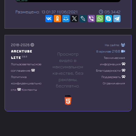
0
s
Размещено: 13:01:37 11/06/2021
05:34:42
e
c
o
n
d
s
o
2018-2026
На сайте:
f
Archtube
В архиве 2168
0
Просмотр
s
2.8.5
Lite
Техническая
видео в
e
Пользовательское
информация
максимальном
c
соглашение
Благодарности
o
качестве, без
n
Политика
Поддержать
рeкламы,
d
конфиденциально
Ограничения
бесплатно.
s
сти
Контакты